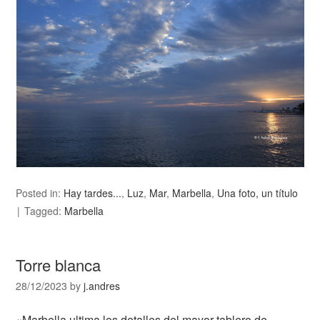
Posted in:
Hay tardes...
,
Luz
,
Mar
,
Marbella
,
Una foto, un título
Tagged:
Marbella
Torre blanca
28/12/2023
by
j.andres
«Marbella ultima los detalles del mayor tablero de